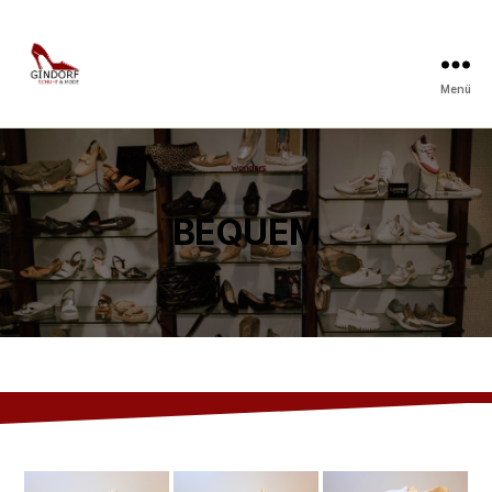
Menü
SCHUHHAUS-
GINDORF
BEQUEM